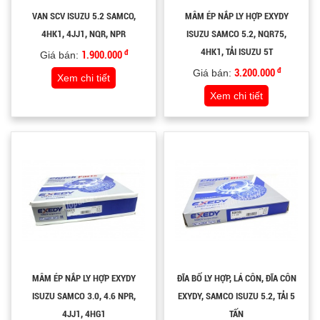
VAN SCV ISUZU 5.2 SAMCO,
MÂM ÉP NẮP LY HỢP EXYDY
4HK1, 4JJ1, NQR, NPR
ISUZU SAMCO 5.2, NQR75,
4HK1, TẢI ISUZU 5T
đ
Giá bán:
1.900.000
đ
Giá bán:
3.200.000
Xem chi tiết
Xem chi tiết
MÂM ÉP NẮP LY HỢP EXYDY
ĐĨA BỐ LY HỢP, LÁ CÔN, ĐĨA CÔN
ISUZU SAMCO 3.0, 4.6 NPR,
EXYDY, SAMCO ISUZU 5.2, TẢI 5
4JJ1, 4HG1
TẤN