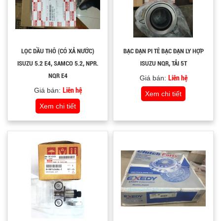
LỌC DẦU THÔ (CÓ XẢ NƯỚC)
BẠC ĐẠN PI TÊ BẠC ĐẠN LY HỢP
ISUZU 5.2 E4, SAMCO 5.2, NPR.
ISUZU NQR, TẢI 5T
NQR E4
Giá bán:
Liên hệ
Giá bán:
Liên hệ
Xem chi tiết
Xem chi tiết