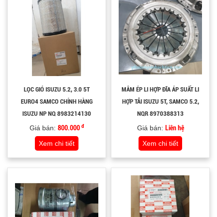
LỌC GIÓ ISUZU 5.2, 3.0 5T
MÂM ÉP LI HỢP ĐĨA ÁP SUẤT LI
EURO4 SAMCO CHÍNH HÀNG
HỢP TẢI ISUZU 5T, SAMCO 5.2,
ISUZU NP NQ 8983214130
NQR 8970388313
đ
Giá bán:
800.000
Giá bán:
Liên hệ
Xem chi tiết
Xem chi tiết