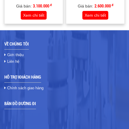
đ
đ
Giá bán:
3.100.000
Giá bán:
2.600.000
Xem chi tiết
Xem chi tiết
VỀ CHÚNG TÔI
Giới thiệu
Liên hệ
HỖ TRỢ KHÁCH HÀNG
Chính sách giao hàng
BẢN ĐỒ ĐƯỜNG ĐI