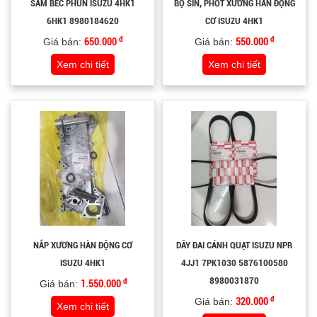
SAM BÉC PHUN ISUZU 4HK1
BỘ SIN, PHỐT XƯƠNG HÀN ĐỘNG
6HK1 8980184620
CƠ ISUZU 4HK1
đ
đ
Giá bán:
650.000
Giá bán:
550.000
Xem chi tiết
Xem chi tiết
NẮP XƯƠNG HÀN ĐỘNG CƠ
DÂY ĐAI CÁNH QUẠT ISUZU NPR
ISUZU 4HK1
4JJ1 7PK1030 5876100580
8980031870
đ
Giá bán:
1.550.000
đ
Giá bán:
320.000
Xem chi tiết