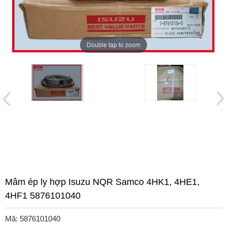
Double tap to zoom
Mâm ép ly hợp Isuzu NQR Samco 4HK1, 4HE1,
4HF1 5876101040
Mã: 5876101040